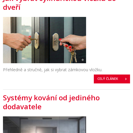
dveří
Přehledně a stručně, jak si vybrat zámkovou vložku.
CELÝ ČLÁNEK
Systémy kování od jediného
dodavatele