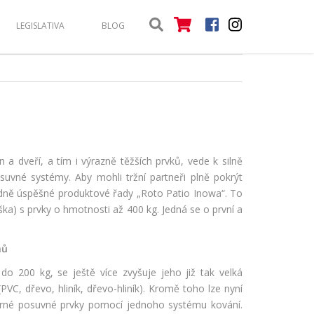
LEGISLATIVA
BLOG
a dveří, a tím i výrazně těžších prvků, vede k silně
suvné systémy. Aby mohli tržní partneři plně pokrýt
odně úspěšné produktové řady „Roto Patio Inowa“. To
a) s prvky o hmotnosti až 400 kg. Jedná se o první a
mů
o 200 kg, se ještě více zvyšuje jeho již tak velká
VC, dřevo, hliník, dřevo-hliník). Kromě toho lze nyní
ěrné posuvné prvky pomocí jednoho systému kování.