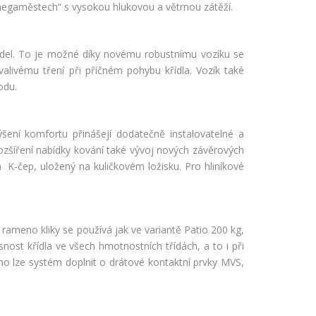
„megaměstech“ s vysokou hlukovou a větrnou zátěží.
řídel. To je možné díky novému robustnímu vozíku se
 valivému tření při příčném pohybu křídla. Vozík také
odu.
šení komfortu přinášejí dodatečně instalovatelné a
ozšíření nabídky kování také vývoj nových závěrových
 K-čep, uložený na kuličkovém ložisku. Pro hliníkové
ameno kliky se používá jak ve variantě Patio 200 kg,
nost křídla ve všech hmotnostních třídách, a to i při
o lze systém doplnit o drátové kontaktní prvky MVS,