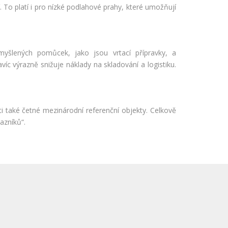
To platí i pro nízké podlahové prahy, které umožňují
yšlených pomůcek, jako jsou vrtací přípravky, a
c výrazně snižuje náklady na skladování a logistiku.
ti také četné mezinárodní referenční objekty. Celkově
azníků“.