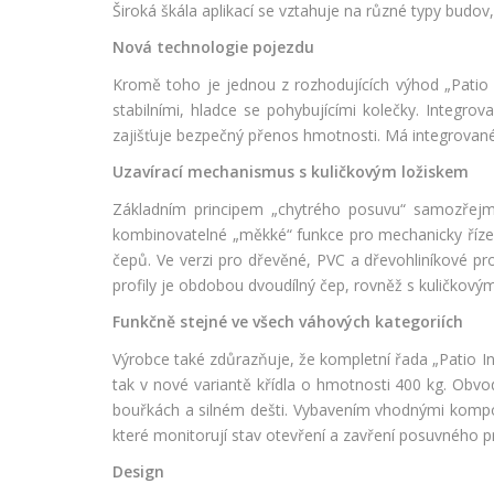
Široká škála aplikací se vztahuje na různé typy budo
Nová technologie pojezdu
Kromě toho je jednou z rozhodujících výhod „Patio 
stabilními, hladce se pohybujícími kolečky. Integrov
zajišťuje bezpečný přenos hmotnosti. Má integrovan
Uzavírací mechanismus s kuličkovým ložiskem
Základním principem „chytrého posuvu“ samozřejmě 
kombinovatelné „měkké“ funkce pro mechanicky řízené
čepů. Ve verzi pro dřevěné, PVC a dřevohliníkové pr
profily je obdobou dvoudílný čep, rovněž s kuličkový
Funkčně stejné ve všech váhových kategoriích
Výrobce také zdůrazňuje, že kompletní řada „Patio I
tak v nové variantě křídla o hmotnosti 400 kg. Obvod
bouřkách a silném dešti. Vybavením vhodnými kompon
které monitorují stav otevření a zavření posuvného p
Design