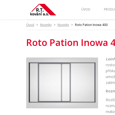
ÚVOD
PRODU
Úvod
>
Novinky
>
Novinky
>
Roto Pation Inowa 400
Roto Pation Inowa 
Lein
rosto
přísl
umožň
zatím
Rozm
Rozší
rozma
reali