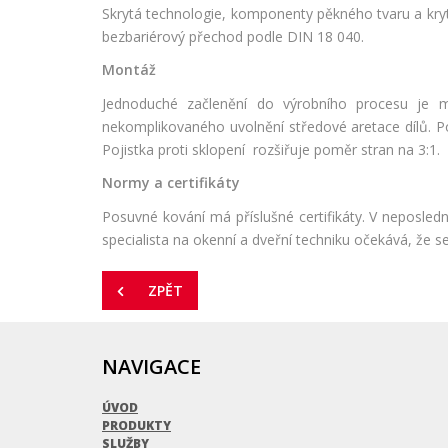
Skrytá technologie, komponenty pěkného tvaru a kryt
bezbariérový přechod podle DIN 18 040.
Montáž
Jednoduché začlenění do výrobního procesu je m
nekomplikovaného uvolnění středové aretace dílů. Po
Pojistka proti sklopení rozšiřuje poměr stran na 3:1.
Normy a certifikáty
Posuvné kování má příslušné certifikáty. V neposledn
specialista na okenní a dveřní techniku očekává, že se
ZPĚT
NAVIGACE
ÚVOD
PRODUKTY
SLUŽBY