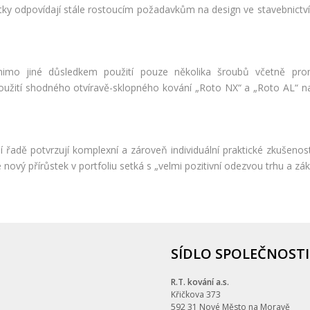
ky odpovídají stále rostoucím požadavkům na design ve stavebnictví. 
imo jiné důsledkem použití pouze několika šroubů včetně prom
užití shodného otvíravě-sklopného kování „Roto NX“ a „Roto AL“ naví
í řadě potvrzují komplexní a zároveň individuální praktické zkušenos
 nový přírůstek v portfoliu setká s „velmi pozitivní odezvou trhu a zák
SÍDLO SPOLEČNOSTI
R.T. kování a.s.
Křičkova 373
592 31 Nové Město na Moravě