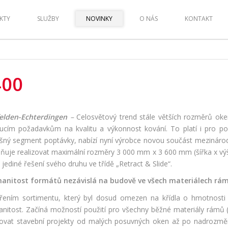
KTY
SLUŽBY
NOVINKY
O NÁS
KONTAKT
400
felden-Echterdingen
–
Celosvětový trend stále větších rozměrů oken 
ucím požadavkům na kvalitu a výkonnost kování. To platí i pro po
ušný segment poptávky, nabízí nyní výrobce novou součást mezinár
uje realizovat maximální rozměry 3 000 mm x 3 600 mm (šířka x výšk
 jediné řešení svého druhu ve třídě „Retract & Slide“.
anitost formátů nezávislá na budově ve všech materiálech rá
řením sortimentu, který byl dosud omezen na křídla o hmotnosti d
nitost. Začíná možností použití pro všechny běžné materiály rámů (P
zovat stavební projekty od malých posuvných oken až po nadrozm