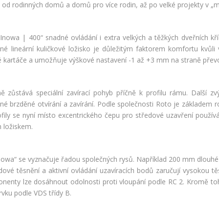
v, od rodinných domů a domů pro více rodin, až po velké projekty v 
Inowa | 400“ snadné ovládání i extra velkých a těžkých dveřních k
ané lineární kuličkové ložisko je důležitým faktorem komfortu kvůli
é kartáče a umožňuje výškové nastavení -1 až +3 mm na straně přev
zůstává speciální zavírací pohyb příčně k profilu rámu. Další zvý
 brzděné otvírání a zavírání. Podle společnosti Roto je základem r
ofily se nyní místo excentrického čepu pro středové uzavření používá
m ložiskem.
nowa“ se vyznačuje řadou společných rysů. Například 200 mm dlouhé r
ové těsnění a aktivní ovládání uzavíracích bodů zaručují vysokou těs
enty lze dosáhnout odolnosti proti vloupání podle RC 2. Kromě toh
rvku podle VDS třídy B.