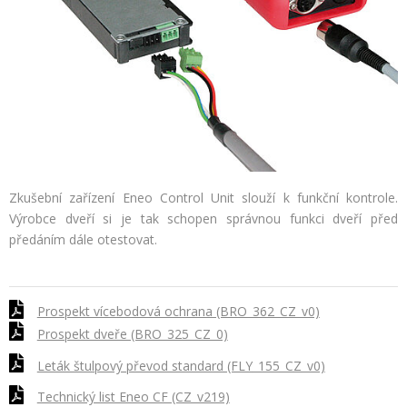
Zkušební zařízení Eneo Control Unit slouží k funkční kontrole.
Výrobce dveří si je tak schopen správnou funkci dveří před
předáním dále otestovat.
Prospekt vícebodová ochrana (BRO_362_CZ_v0)
Prospekt dveře (BRO_325_CZ_0)
Leták štulpový převod standard (FLY_155_CZ_v0)
Technický list Eneo CF (CZ_v219)