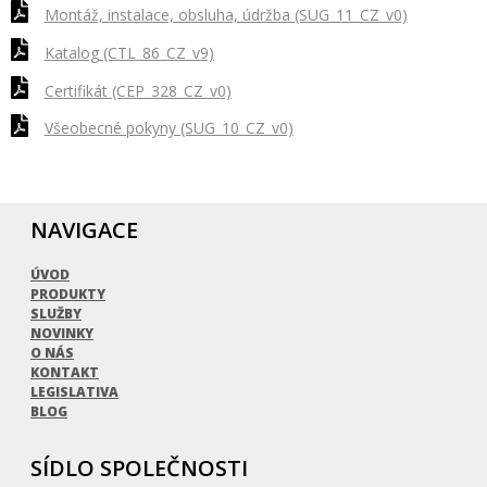
Montáž, instalace, obsluha, údržba (SUG_11_CZ_v0)
Katalog (CTL_86_CZ_v9)
Certifikát (CEP_328_CZ_v0)
Všeobecné pokyny (SUG_10_CZ_v0)
NAVIGACE
ÚVOD
PRODUKTY
SLUŽBY
NOVINKY
O NÁS
KONTAKT
LEGISLATIVA
BLOG
SÍDLO SPOLEČNOSTI