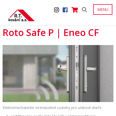
MENU
Roto Safe P | Eneo CF
Elektromechanické vícenásobné uzávěry pro unikové dveře