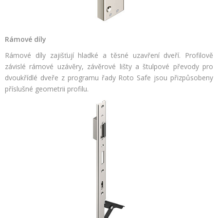
Rámové díly
Rámové díly zajišťují hladké a těsné uzavření dveří. Profilově
závislé rámové uzávěry, závěrové lišty a štulpové převody pro
dvoukřídlé dveře z programu řady Roto Safe jsou přizpůsobeny
příslušné geometrii profilu.