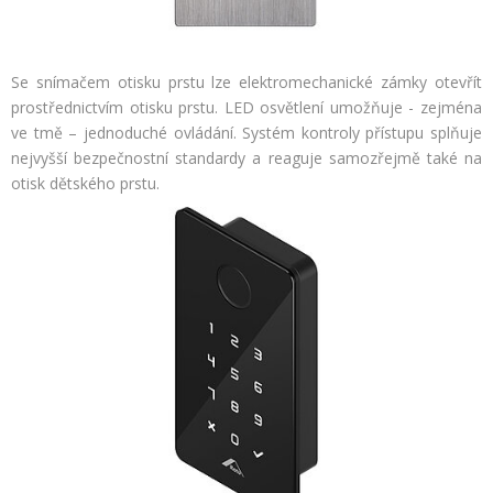
Se snímačem otisku prstu lze elektromechanické zámky otevřít
prostřednictvím otisku prstu. LED osvětlení umožňuje - zejména
ve tmě – jednoduché ovládání. Systém kontroly přístupu splňuje
nejvyšší bezpečnostní standardy a reaguje samozřejmě také na
otisk dětského prstu.