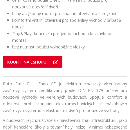
certifikováno podle DIN EN 179 v rámci použití pro
nouzouvé otevření dveří
tichý a výkonný motor pro snadné otevírání a zamykání
komfortní vnitřní otevírání pro spolehlivý východ v případě
nouze
Plug&Play- koncovka pro jednoduchou a bezchybnou
montáž
bez nutnosti použití volnoběžné vložky
KOUPIT NA ESHOPU
Roto Safe P | Eneo CF je elektromechanický vícenásobný
závěrový systém certifikovaný podle DIN EN 179 určený pro
nouzové východy ve veřejných budovách. Spojuje komfort a
odolnost proti vloupání elektromechanických vícenásobných
závěrových systémů s vlastnostmi dveří pro nouzové východy.
V budovách jejichž uživatelé / návštěvníci znají infrastrukturu, jako
např. kanceláře, školy a tovární haly, nelze v rámci nebezpečné