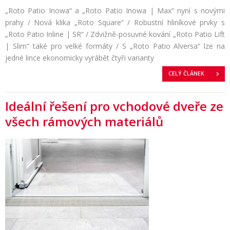
„Roto Patio Inowa“ a „Roto Patio Inowa | Max“ nyní s novými
prahy / Nová klika „Roto Square“ / Robustní hliníkové prvky s
„Roto Patio Inline | SR“ / Zdvižně-posuvné kování „Roto Patio Lift
| Slim“ také pro velké formáty / S „Roto Patio Alversa“ lze na
jedné lince ekonomicky vyrábět čtyři varianty
CELÝ ČLÁNEK
Ideální řešení pro vchodové dveře ze
všech rámových materiálů