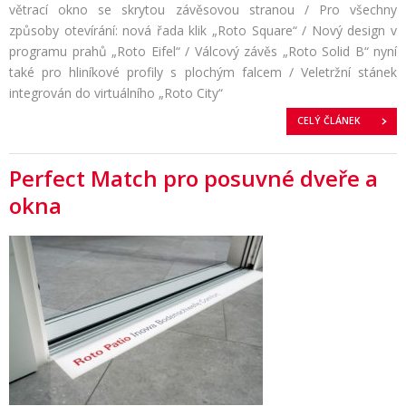
větrací okno se skrytou závěsovou stranou / Pro všechny
způsoby otevírání: nová řada klik „Roto Square“ / Nový design v
programu prahů „Roto Eifel“ / Válcový závěs „Roto Solid B“ nyní
také pro hliníkové profily s plochým falcem / Veletržní stánek
integrován do virtuálního „Roto City“
CELÝ ČLÁNEK
Perfect Match pro posuvné dveře a
okna