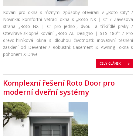
Kování pro okna s různými způsoby otevírání v „Roto City“ /
Novinka: komfortní větrací okna s „Roto NX | C“ / Závěsová
strana „Roto NX | C“ pro jedno-, dvou- a tříkřídlé prvky /
Otevíravě-sklopné kování „Roto AL Designo | STS 180°“ / Pro
dřevo-hliníková okna s dlouhou životností: inovativní těsnění
zasklení od Deventer / Robustní: Casement & Awning- okna s
pohonem X-Drive
CELÝ ČLÁNEK
Komplexní řešení Roto Door pro
moderní dveřní systémy