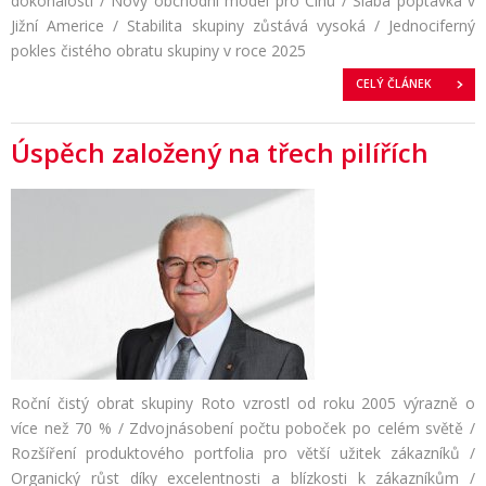
dokonalosti / Nový obchodní model pro Čínu / Slabá poptávka v
Jižní Americe / Stabilita skupiny zůstává vysoká / Jednociferný
pokles čistého obratu skupiny v roce 2025
CELÝ ČLÁNEK
Úspěch založený na třech pilířích
Roční čistý obrat skupiny Roto vzrostl od roku 2005 výrazně o
více než 70 % / Zdvojnásobení počtu poboček po celém světě /
Rozšíření produktového portfolia pro větší užitek zákazníků /
Organický růst díky excelentnosti a blízkosti k zákazníkům /