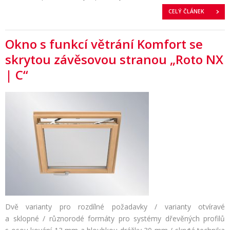
CELÝ ČLÁNEK
Okno s funkcí větrání Komfort se
skrytou závěsovou stranou „Roto NX
| C“
Dvě varianty pro rozdílné požadavky / varianty otvíravé
a sklopné / různorodé formáty pro systémy dřevěných profilů