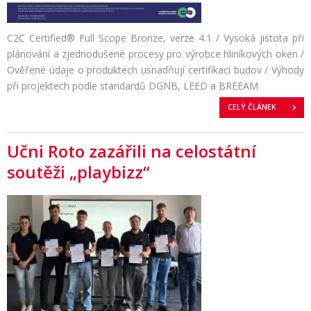
C2C Certified® Full Scope Bronze, verze 4.1 / Vysoká jistota při
plánování a zjednodušené procesy pro výrobce hliníkových oken /
Ověřené údaje o produktech usnadňují certifikaci budov / Výhody
při projektech podle standardů DGNB, LEED a BREEAM
CELÝ ČLÁNEK
Učni Roto zazářili na celostátní
soutěži „playbizz“