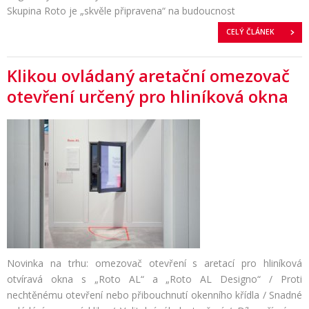
Skupina Roto je „skvěle připravena“ na budoucnost
CELÝ ČLÁNEK
Klikou ovládaný aretační omezovač
otevření určený pro hliníková okna
Novinka na trhu: omezovač otevření s aretací pro hliníková
otvíravá okna s „Roto AL“ a „Roto AL Designo“ / Proti
nechtěnému otevření nebo přibouchnutí okenního křídla / Snadné