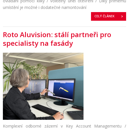
ovládání pomocí kliky / Volitelný úhel otevření / Díky přímému
umístění je možné i dodatečné namontování
CELÝ ČLÁNEK
Roto Aluvision: stálí partneři pro
specialisty na fasády
Komplexní odborné zázemí v Key Account Managementu /