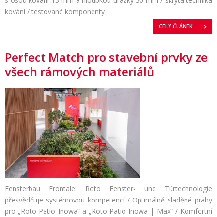
s osou kování 13 mm a hloubkou drážky 30 mm / skrytá technika
kování / testované komponenty
CELÝ ČLÁNEK
Perfect Match pro stavební prvky ze
všech rámových materiálů
Fensterbau Frontale: Roto Fenster- und Türtechnologie
přesvědčuje systémovou kompetencí / Optimálně sladěné prahy
pro „Roto Patio Inowa“ a „Roto Patio Inowa | Max“ / Komfortní