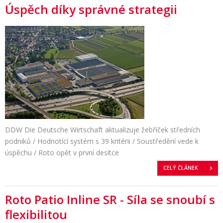
Úspěch díky správné strategii
DDW Die Deutsche Wirtschaft aktualizuje žebříček středních
podniků / Hodnotící systém s 39 kritérii / Soustředění vede k
úspěchu / Roto opět v první desítce
CELÝ ČLÁNEK
Roto Patio Inline SR - Síla se snoubí s
flexibilitou